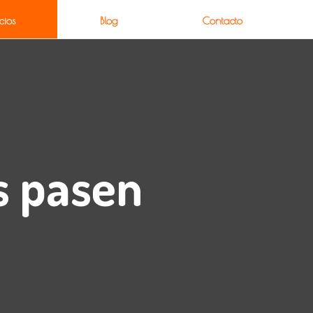
cios
Blog
Contacto
s pasen