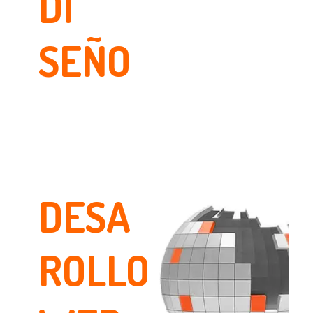
DI
SEÑO
DESA
ROLLO