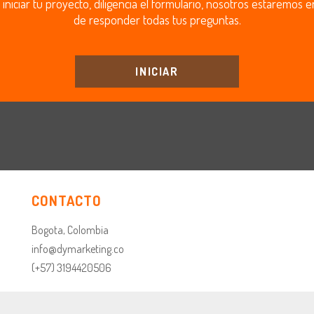
 iniciar tu proyecto, diligencia el formulario, nosotros estaremos
de responder todas tus preguntas.
INICIAR
CONTACTO
Bogota, Colombia
info@dymarketing.co
(+57) 3194420506