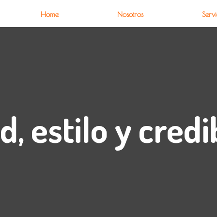
Home
Nosotros
Servi
d, estilo y credi