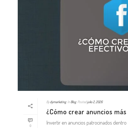
By
dymarketing
In
Blog
Posted
julio 2, 2026
¿Cómo crear anuncios más 
Invertir en anuncios patrocinados dentro 
0