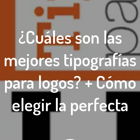
¿Cuáles son las
mejores tipografías
para logos? + Cómo
elegir la perfecta