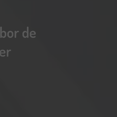
abor de
er