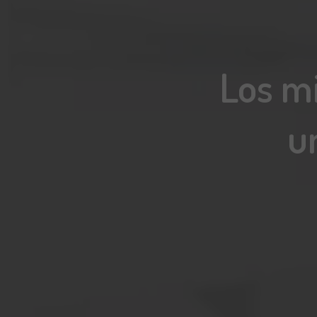
Los mi
u