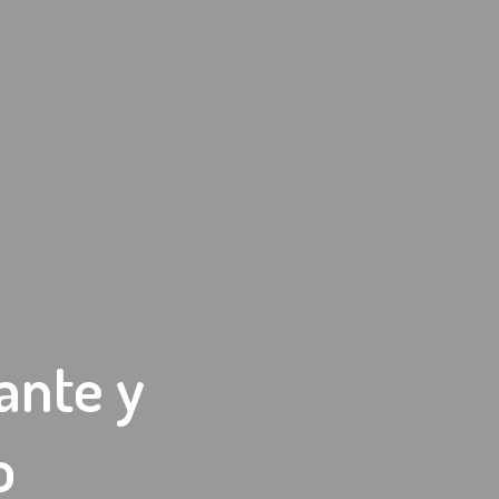
rante y
o