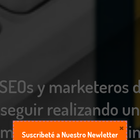
 SEOs y marketeros 
seguir realizando un
×
miento de los ranki
Suscribeté a Nuestro Newletter