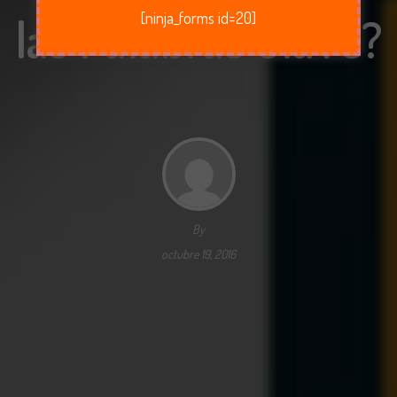
las Palabras Clave?
[ninja_forms id=20]
By
octubre 19, 2016