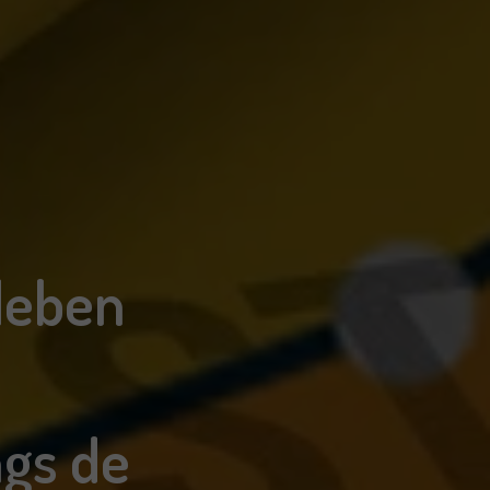
deben
ngs de