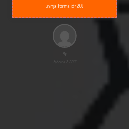
[ninja_forms id=20]
By
febrero 2, 2017