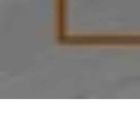
¿Qué hay en el horizonte para ASO este año? la optimización
de la App Store está evolucionando a la velocidad del rayo. A