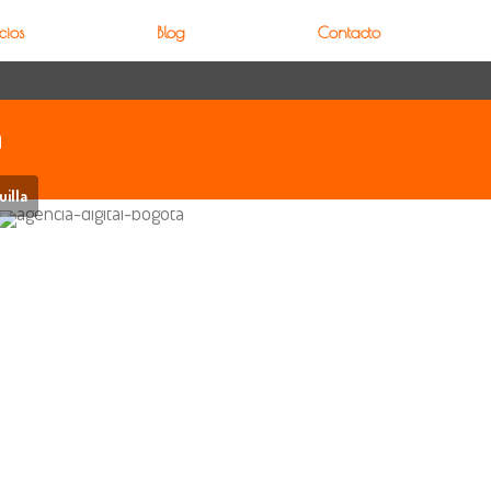
cios
Blog
Contacto
a
illa