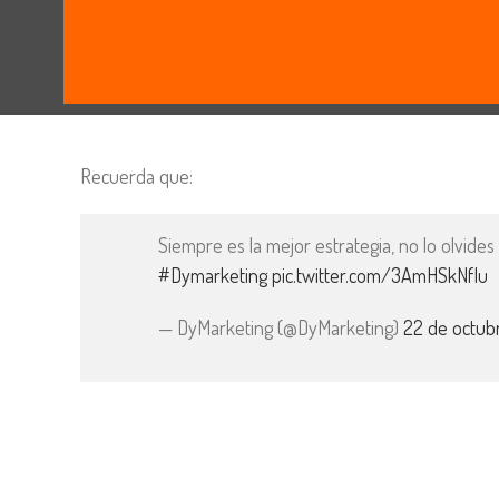
Recuerda que:
Siempre es la mejor estrategia, no lo olvide
#Dymarketing
pic.twitter.com/3AmHSkNfIu
— DyMarketing (@DyMarketing)
22 de octub