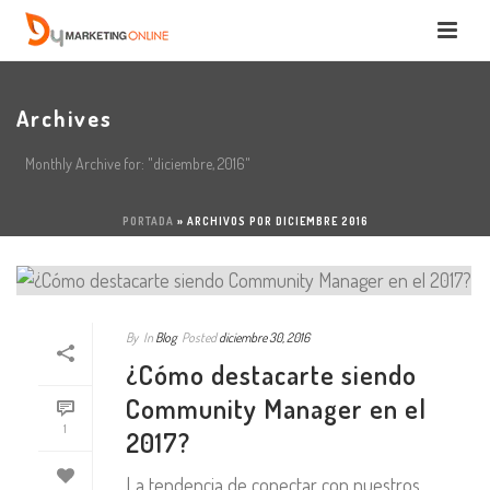
Archives
Monthly Archive for: "diciembre, 2016"
PORTADA
»
ARCHIVOS POR DICIEMBRE 2016
By
In
Blog
Posted
diciembre 30, 2016
¿Cómo destacarte siendo
Community Manager en el
1
2017?
La tendencia de conectar con nuestros